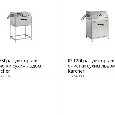
 55Гранулятор для
IP 120Гранулятор дл
истки сухим льдом
очистки сухим льдо
rcher
Karcher
74-110
1.574-111