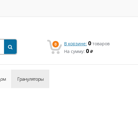
0
В корзине:
товаров
0
0
На сумму:
дом
Грануляторы