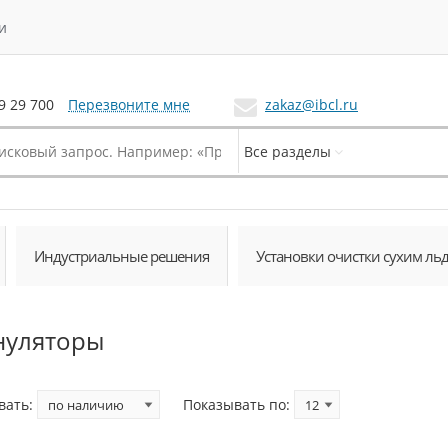
и
Перезвоните мне
zakaz@ibcl.ru
9 29 700
Все разделы
Индустриальные решения
Установки очистки сухим ль
нуляторы
вать:
Показывать по: