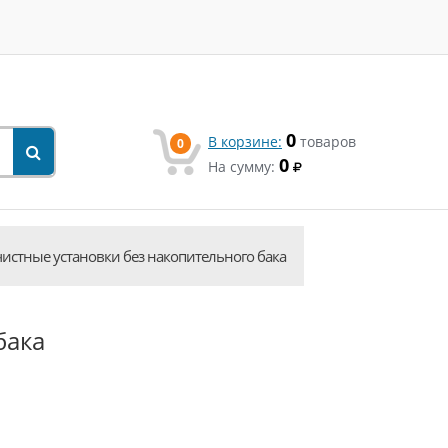
0
В корзине:
товаров
0
0
На сумму:
истные установки без накопительного бака
бака