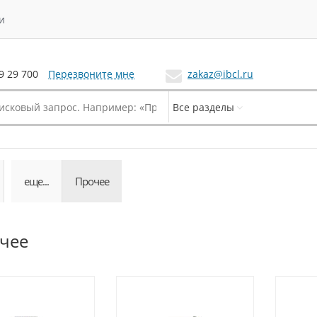
и
Перезвоните мне
zakaz@ibcl.ru
9 29 700
Все разделы
еще...
Прочее
чее