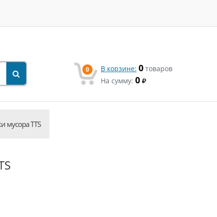
0
В корзине:
товаров
0
0
На сумму:
ки мусора TTS
TS