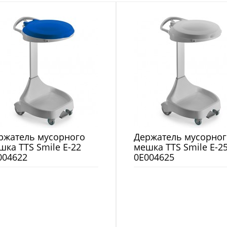
ржатель мусорного
Держатель мусорног
шка TTS Smile E-22
мешка TTS Smile E-2
004622
0E004625