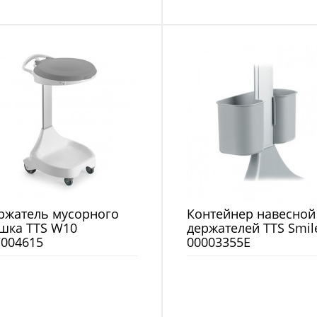
ржатель мусорного
Контейнер навесной
шка TTS W10
держателей TTS Smil
004615
00003355E