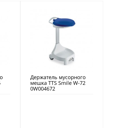
о
Держатель мусорного
5
мешка TTS Smile W-72
0W004672