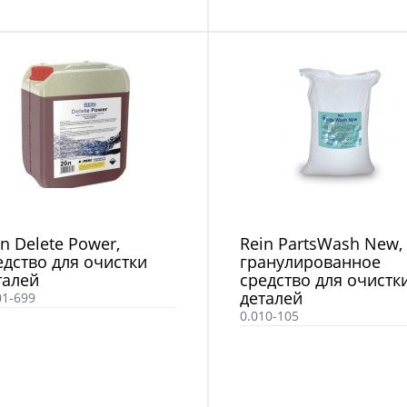
in Delete Power,
Rein PartsWash New,
едство для очистки
гранулированное
талей
средство для очистк
деталей
01-699
0.010-105