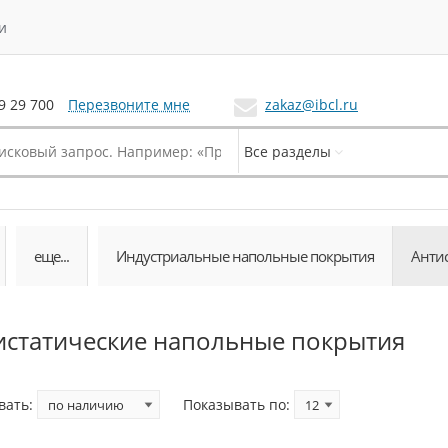
и
Перезвоните мне
zakaz@ibcl.ru
9 29 700
Все разделы
еще...
Индустриальные напольные покрытия
Анти
истатические напольные покрытия
вать:
Показывать по: