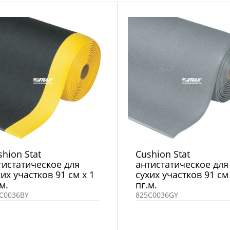
shion Stat
Cushion Stat
тистатическое для
антистатическое для
хих участков 91 см x 1
сухих участков 91 см 
м.
пг.м.
C0036BY
825C0036GY