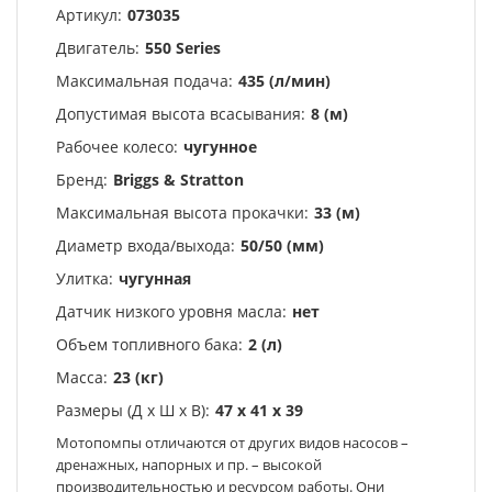
Артикул:
073035
Двигатель:
550 Series
Максимальная подача:
435 (л/мин)
Допустимая высота всасывания:
8 (м)
Рабочее колесо:
чугунное
Бренд:
Briggs & Stratton
Максимальная высота прокачки:
33 (м)
Диаметр входа/выхода:
50/50 (мм)
Улитка:
чугунная
Датчик низкого уровня масла:
нет
Объем топливного бака:
2 (л)
Масса:
23 (кг)
Размеры (Д х Ш х В):
47 х 41 х 39
Мотопомпы отличаются от других видов насосов –
дренажных, напорных и пр. – высокой
производительностью и ресурсом работы. Они