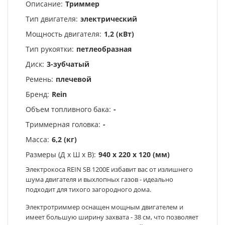
Описание:
Триммер
Тип двигателя:
электрический
Мощность двигателя:
1,2 (кВт)
Тип рукоятки:
петлеобразная
Диск:
3-зубчатый
Ремень:
плечевой
Бренд:
Rein
Объем топливного бака:
-
Триммерная головка:
-
Масса:
6,2 (кг)
Размеры (Д х Ш х В):
940 х 220 х 120 (мм)
Электрокоса REIN SB 1200Е избавит вас от излишнего
шума двигателя и выхлопных газов - идеально
подходит для тихого загородного дома.
Электротриммер оснащен мощным двигателем и
имеет большую ширину захвата - 38 см, что позволяет